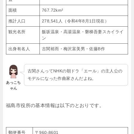
面積
767.72km²
推計人口
278,541人（令和4年8月1日現在）
観光名所
飯坂温泉・高湯温泉・磐梯吾妻スカイライ
ン
出身有名人
古関裕而・梅沢富美男・佐藤B作
古関さんってNHKの朝ドラ「エール」の主人公の
モデルになった作曲家さんだよね。
あっこち
ゃん
福島市役所の基本情報は以下のとおりです。
郵便番号
〒960-8601