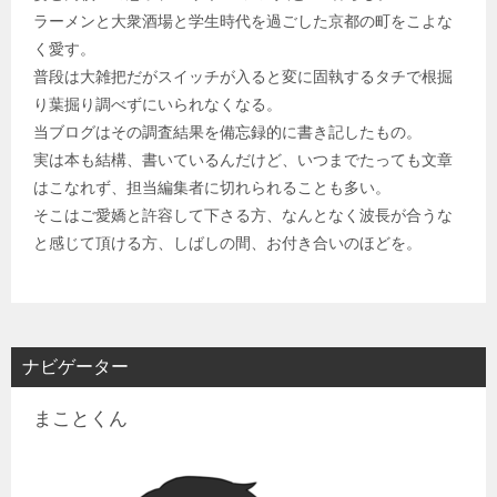
ラーメンと大衆酒場と学生時代を過ごした京都の町をこよな
く愛す。
普段は大雑把だがスイッチが入ると変に固執するタチで根掘
り葉掘り調べずにいられなくなる。
当ブログはその調査結果を備忘録的に書き記したもの。
実は本も結構、書いているんだけど、いつまでたっても文章
はこなれず、担当編集者に切れられることも多い。
そこはご愛嬌と許容して下さる方、なんとなく波長が合うな
と感じて頂ける方、しばしの間、お付き合いのほどを。
ナビゲーター
まことくん