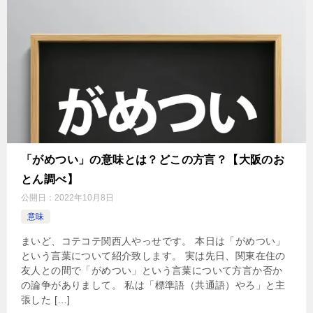
「がめつい」の意味とは？どこの方言？【大阪のお
とん調べ】
公開日：
2022年10月8日
意味
まいど、コテコテ関西人やっせです。 本日は「がめつい」
という言葉について紹介致します。 実は先日、関東在住の
友人との間で「がめつい」という言葉について方言か否か
の論争がありまして。 私は「標準語（共通語）やろ」と主
張した […]