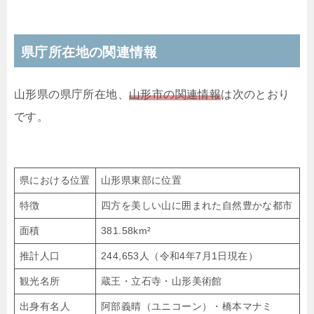
県庁所在地の関連情報
山形県の県庁所在地、
山形市の関連情報
は次のとおり
です。
県における位置
山形県東部に位置
特徴
四方を美しい山に囲まれた自然豊かな都市
面積
381.58km²
推計人口
244,653人（令和4年7月1日現在）
観光名所
蔵王・立石寺・山形美術館
出身有名人
阿部義晴（ユニコーン）・橋本マナミ