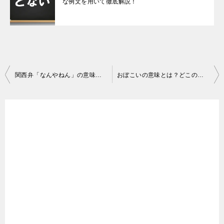
な例文を用いて徹底解説！
投
関西弁「なんやねん」の意味は？「なんでやねん」との違いも完全解説！
おぼこいの意味とは？どこの方言？大阪弁マスターが明快解説！
稿
ナ
ビ
ゲ
ー
シ
ョ
ン