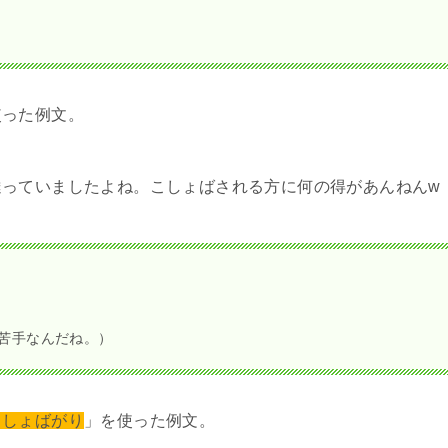
際の
最もオーソドックスな返し言葉
かと思います。
い
やろ。
、くすぐったいでしょ。）
。
の割と平気なの。）
友達っていませんでした？今から考えればしょうもない自慢で