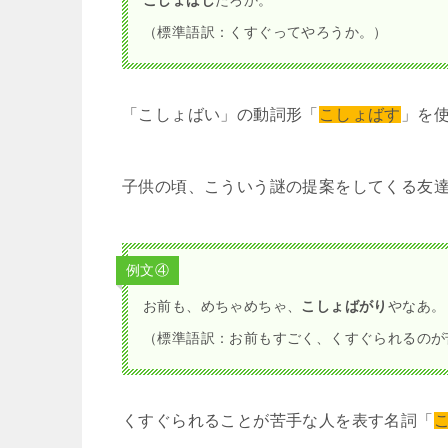
「こしょばいって」はくすぐられたりした
例文②
これ、やられたことある？めっちゃ、
こしょば
（標準語訳：これ、やられたことある？すごく
全然。私、昔から
こしょばい
の割と平気やねん
（標準語訳：全然、私、昔から、くすぐったい
これも「こしょばい」の基本的な使い方。
子供の頃「こしょばくない」ことが自慢の