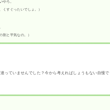
文をいくつかご紹介致します。実際の会話を想定した例文に触
葉に対する理解がさらに深まることになると思いますので、是
ねん。
本当にダメなんだ。）