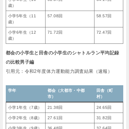
歳）
小学5年生（11
57.08回
58.57回
歳）
小学6年生（12
71.72回
72.47回
歳）
都会の小学生と田舎の小学生のシャトルラン平均記録
の比較男子編
引用元：令和2年度体力運動能力調査結果（速報）
学年
都会（大都市・中都
田舎（町
市）
村）
小学1年生（7歳）
21.38回
24.65回
小学2年生（8歳）
27.61回
31.82回
小学3年生（9歳）
36.48回
37.64回