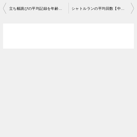
投
立ち幅跳びの平均記録を年齢別男女別に徹底紹介、驚愕世界記録も！
シャトルランの平均回数【中学生編】平成VS令和、都会VS田舎の比較も
稿
ナ
ビ
ゲ
ー
シ
ョ
ン