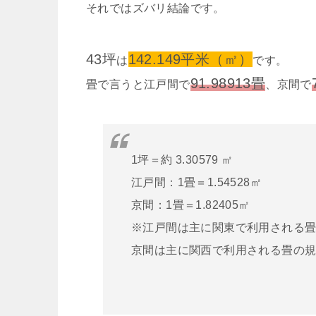
それではズバリ結論です。
43坪
142.149平米（㎡）
は
です。
91.98913畳
畳で言うと江戸間で
、京間で
1坪＝約 3.30579 ㎡
江戸間：1畳＝1.54528㎡
京間：1畳＝1.82405㎡
※江戸間は主に関東で利用される
京間は主に関西で利用される畳の