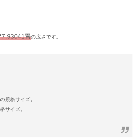
77.93041畳
の広さです。
畳の規格サイズ。
規格サイズ。