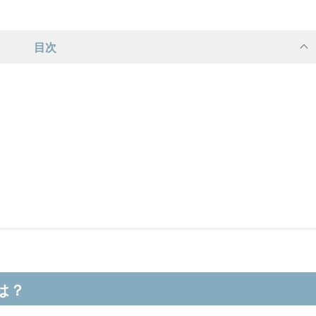
目次
は？