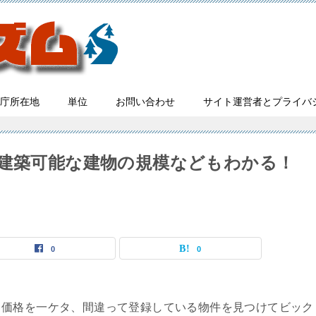
庁所在地
単位
お問い合わせ
サイト運営者とプライバ
？建築可能な建物の規模などもわかる！
0
0
も価格を一ケタ、間違って登録している物件を見つけてビック