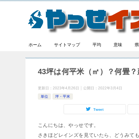
ホーム
サイトマップ
平均
意味
県
43坪は何平米（㎡）？何畳
更新日：
2023年4月26日
公開日：
2022年3月4日
単位
坪・平米
Tweet
こんにちは、やっせです。
さきほどレインズを見ていたら、どうみて