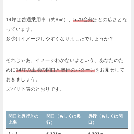
14坪は普通乗用車（約8㎡）、
5.79台分
ほどの広さとな
っています。
多少はイメージしやすくなりましたでしょうか？
それじゃあ、イメージわかないよという、あなたのた
めに
14坪の土地の間口と奥行のパターン
をお見せして
おきましょう。
ズバリ下表のとおりです。
間口と奥行きの
間口（もしくは奥
奥行（もしくは間
比率
行）
口）
1：1
6.803m
6.803m