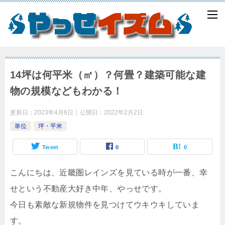
14坪は何平米（㎡）？何畳？建築可能な建
物の規模などもわかる！
更新日：
2023年4月6日
公開日：
2022年2月2日
単位
坪・平米
Tweet
0
0
こんにちは、近畿圏レインズを見ている時が一番、幸
せという不動産大好き中年、やっせです。
今日も素敵な新規物件を見つけてウキウキしていま
す。