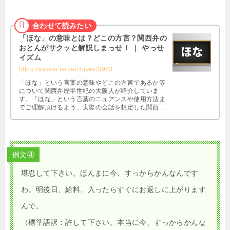
「ほな」の意味とは？どこの方言？関西弁の
おとんがサクッと解説しまっせ！ ｜ やっせ
イズム
https://yassei.net/archives/3963
「ほな」という言葉の意味やどこの方言であるか等
について関西弁歴半世紀の大阪人が紹介していま
す。「ほな」という言葉のニュアンスや使用方法ま
でご理解頂けるよう、実際の会話を想定した関西弁
の使用例文も掲載していますので興味のある方は是
非ともご覧になって下さい。
例文④
堪忍して下さい。ほんまに今、すっからかんなんです
わ。明後日、給料、入ったらすぐにお返しに上がります
んで。
（標準語訳：許して下さい。本当に今、すっからかんな