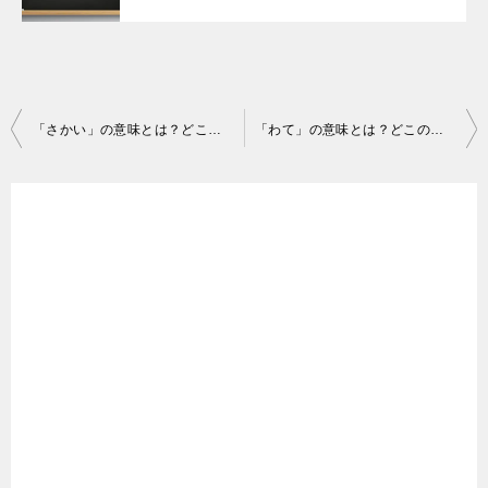
投
「さかい」の意味とは？どこの方言？関西弁の達人がサクッと解説！
「わて」の意味とは？どこの方言？関西弁歴半世紀の大阪人が解説するよ！
稿
ナ
ビ
ゲ
ー
シ
ョ
ン